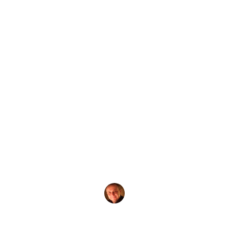
by
Evgeny Praisman