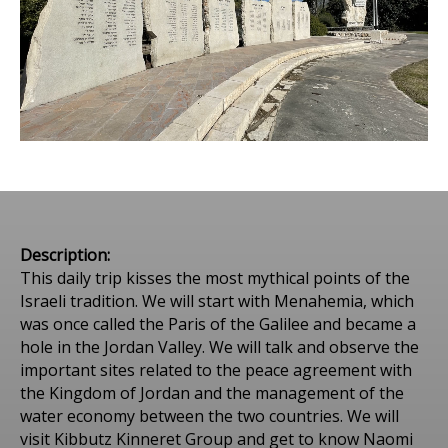
Description:
This daily trip kisses the most mythical points of the
Israeli tradition. We will start with Menahemia, which
was once called the Paris of the Galilee and became a
hole in the Jordan Valley. We will talk and observe the
important sites related to the peace agreement with
the Kingdom of Jordan and the management of the
water economy between the two countries. We will
visit Kibbutz Kinneret Group and get to know Naomi