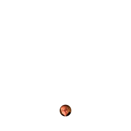
от
Evgeny Praisman