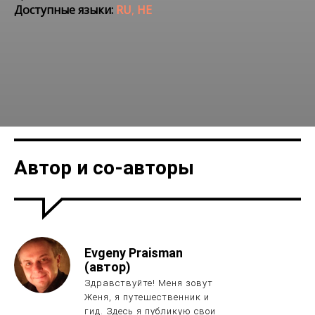
Доступные языки:
RU
,
HE
Места в ראש פינה
ЛЕС БИРИЯ И РОШ ПИНА
Автор и со-авторы
Evgeny Praisman
(автор)
Здравствуйте! Меня зовут
Женя, я путешественник и
гид. Здесь я публикую свои