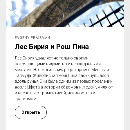
EVGENY PRAISMAN
Лес Бирия и Рош Пина
Лес Бирия удивляет не только своими
потрясающими видами, но и неожиданными
местами. Это могилы мудрецов времён Мишны и
Талмуда. Живописная Рош Пина раскинувшаяся
вдоль ручья Они была одним из первых поселений
возле Цфата а истории её домов и людей умиляют
и впечатляют романтикой, наивностью и
трагизмом.
Открыть