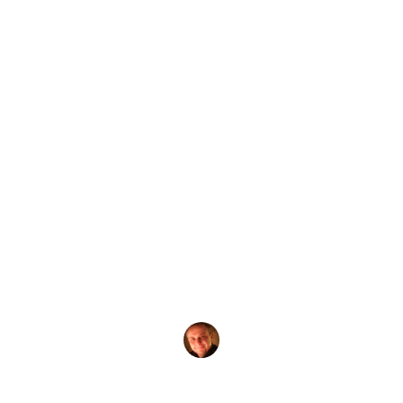
by
Evgeny Praisman