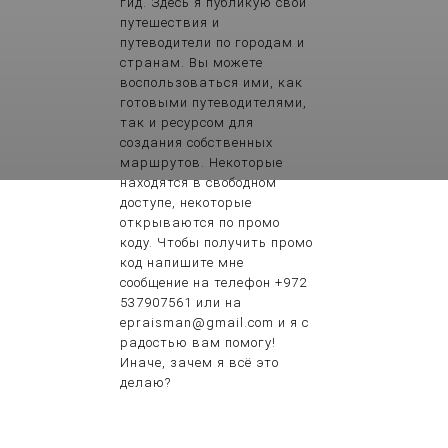
гид. Здесь я публикую свои
путешествия и
путеводители по городам и
странам. Вы можете
воспользоваться ими, как
готовыми путеводителями,
так и ресурсом для
создания собственных
маршрутов. Некоторые
находятся в свободном
Places to visit in Riga
доступе, некоторые
A RAINY AUTUMN DAY IN
открываются по промо
коду. Чтобы получить промо
RIGA
код напишите мне
сообщение на телефон +972
537907561 или на
epraisman@gmail.com и я с
радостью вам помогу!
Иначе, зачем я всё это
делаю?