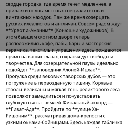
сердце городка, где время течет медленнее, а
прилавки полны местных специалитетов и
винтажных находок. Там же время созерцать
русских илеалистов и англичан. Совсем рядом ждут
**Урвот а-Аманим** (Конюшни художников). В
этом бывшем скотном дворе теперь
расположились кафе, пабы, бары и мастерские:
керамика, текстиль и украшения здесь рождаются
Места в Биньямина-Гиват Ада, Пардес-Хана-Каркур
прямо на ваших глазах, сохраняя дух свободы и
ОТ ХИПСТЕРСКОЙ
творчества. Для созерцательной паузы идеально
подойдет **заповедник Алоней-Ицхак**.
ПАРДЕС-ХАНЫ ДО ГИВАТ
Прогулка среди вековых таворских дубов — это
погружение в первозданную тишину. Корявые
АДЫ. BINYAMINA-GIV'AT
стволы-великаны и мягкая тень реликтового леса
ADA, PARDES HANNA-
позволяют замедлиться и почувствовать
глубокую связь с землей. Финальный аккорд —
KARKUR OF APR 7, 2026
**Гиват-Ада**. Пройдите по **улице Ха-
Ришоним**, рассматривая дома-крепости с
узкими окнами-бойницами. Здесь каждая табличка