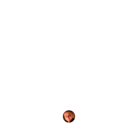
от
Evgeny Praisman