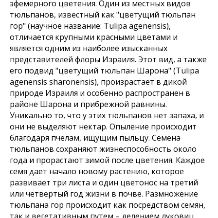
эфемерного цветения. Один из местных видов
тюльпанов, известный как "цветущий тюльпан
гор" (научное название: Tulipa agenensis),
отличается крупными красными цветами и
является одним из наиболее изысканных
представителей флоры Израиля. Этот вид, а также
его подвид "цветущий тюльпан Шарона" (Tulipa
agenensis sharonensis), произрастает в дикой
природе Израиля и особенно распространен в
районе Шарона и прибрежной равнины.
Уникально то, что у этих тюльпанов нет запаха, и
они не выделяют нектар. Опыление происходит
благодаря пчелам, ищущим пыльцу. Семена
тюльпанов сохраняют жизнеспособность около
года и прорастают зимой после цветения. Каждое
семя дает начало новому растению, которое
развивает три листа и один цветонос на третий
или четвертый год жизни в почве. Размножение
тюльпана гор происходит как посредством семян,
так и вегетативным путем – делением луковиц.