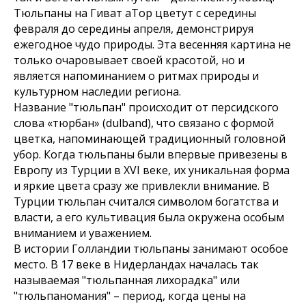
Тюльпаны на Гиват аТор цветут с середины
февраля до середины апреля, демонстрируя
ежегодное чудо природы. Эта весенняя картина не
только очаровывает своей красотой, но и
является напоминанием о ритмах природы и
культурном наследии региона.
Название "тюльпан" происходит от персидского
слова «тюрбан» (dulband), что связано с формой
цветка, напоминающей традиционный головной
убор. Когда тюльпаны были впервые привезены в
Европу из Турции в XVI веке, их уникальная форма
и яркие цвета сразу же привлекли внимание. В
Турции тюльпан считался символом богатства и
власти, а его культивация была окружена особым
вниманием и уважением.
В истории Голландии тюльпаны занимают особое
место. В 17 веке в Нидерландах началась так
называемая "тюльпанная лихорадка" или
"тюльпаномания" – период, когда цены на