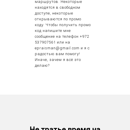
маршрутов. Некоторые
находятся в свободном
доступе, некоторые
открываются по промо
коду. Чтобы получить промо
код напишите мне
сообщение на телефон +972
537907561 или на
epraisman@gmail.com и я с
радостью вам помогу!
Иначе, зачем я всё это
делаю?
Не тратье время на