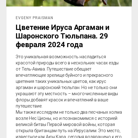
EVGENY PRAISMAN
Цветение Ируса Аргаман и
Шаронского Тюльпана. 29
февраля 2024 года
Это уникальная возможность насладиться
красотой природы всего в нескольких часах езды
от Тель-Авива. Путешествие обещает
впечатляющее зрелище буйного и прекрасного
цветения таких уникальных цветов, как ирус
аргаман и шаронский тюльпан. Но не только они
украшают эту местность – многочисленные виды
флоры добавят красок и впечатлений в ваше
путешествие.
Мы также исследуем не только два песчаных холма
возле Нес Ционы, но и познакомимся с историей
великой битвы Первой мировой войны, которая
открыла британцам путь на Иерусалим. Это место,
известное как Аюн Кара, сегодня возвращено к его