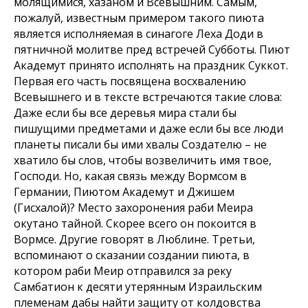
молящимися, хазаном и Всевышним. Самым,
пожалуй, известным примером такого пиюта
является исполняемая в синагоге Леха Доди в
пятничной молитве пред встречей Субботы. Пиют
Академут принято исполнять на праздник Суккот.
Первая его часть посвящена восхвалению
Всевышнего и в тексте встречаются такие слова:
Даже если бы все деревья мира стали бы
пишущими предметами и даже если бы все люди
планеты писали бы ими хвалы Создателю – не
хватило бы слов, чтобы возвеличить имя твое,
Господи. Но, какая связь между Вормсом в
Германии, Пиютом Академут и Джишем
(Гисхалой)? Место захоронения раби Меира
окутано тайной. Скорее всего он покоится в
Вормсе. Другие говорят в Люблине. Третьи,
вспоминают о сказании создании пиюта, в
котором раби Меир отправился за реку
Самбатион к десяти утерянным Израильским
племенам дабы найти защиту от колдовства