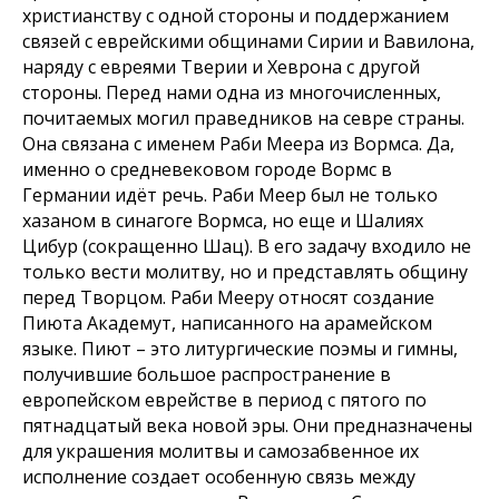
христианству с одной стороны и поддержанием
связей с еврейскими общинами Сирии и Вавилона,
наряду с евреями Тверии и Хеврона с другой
стороны. Перед нами одна из многочисленных,
почитаемых могил праведников на севре страны.
Она связана с именем Раби Меера из Вормса. Да,
именно о средневековом городе Вормс в
Германии идёт речь. Раби Меер был не только
хазаном в синагоге Вормса, но еще и Шалиях
Цибур (сокращенно Шац). В его задачу входило не
только вести молитву, но и представлять общину
перед Творцом. Раби Мееру относят создание
Пиюта Академут, написанного на арамейском
языке. Пиют – это литургические поэмы и гимны,
получившие большое распространение в
европейском еврействе в период с пятого по
пятнадцатый века новой эры. Они предназначены
для украшения молитвы и самозабвенное их
исполнение создает особенную связь между