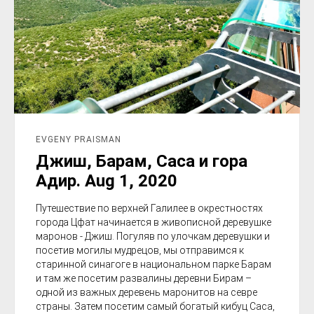
EVGENY PRAISMAN
Джиш, Барам, Саса и гора
Адир. Aug 1, 2020
Путешествие по верхней Галилее в окрестностях
города Цфат начинается в живописной деревушке
маронов - Джиш. Погуляв по улочкам деревушки и
посетив могилы мудрецов, мы отправимся к
старинной синагоге в национальном парке Барам
и там же посетим развалины деревни Бирам –
одной из важных деревень маронитов на севре
страны. Затем посетим самый богатый кибуц Саса,