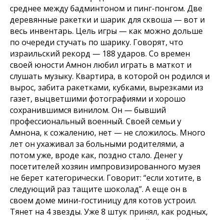
среднее между бадминтоном и пинг-понгом. Две
деревянные ракетки и шарик для сквоша — вот и
весь инвентарь. Цель игры — как можно дольше
по очереди стучать по шарику. Говорят, что
израильский рекорд — 188 ударов. Со времен
своей юности Амнон любил играть в маткот и
слушать музыку. Квартира, в которой он родился и
вырос, забита ракетками, кубками, вырезками из
газет, выцветшими фотографиями и хорошо
сохранившимся винилом. Он — бывший
профессиональный военный. Своей семьи у
Амнона, к сожалению, нет — не сложилось. Много
лет он ухаживал за больными родителями, а
потом уже, вроде как, поздно стало. Денег у
посетителей хозяин импровизированного музея
не берет категорически. Говорит: “если хотите, в
следующий раз тащите шоколад”. А еще он в
своем доме мини-гостиницу для котов устроил.
Тянет на 4 звезды. Уже 8 штук принял, как родных,