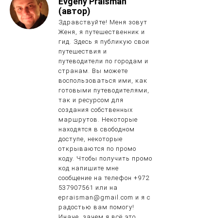
Evgeny Praisman
(автор)
Здравствуйте! Меня зовут
Женя, я путешественник и
гид. Здесь я публикую свои
путешествия и
путеводители по городам и
странам. Вы можете
воспользоваться ими, как
готовыми путеводителями,
так и ресурсом для
создания собственных
маршрутов. Некоторые
находятся в свободном
доступе, некоторые
открываются по промо
коду. Чтобы получить промо
код напишите мне
сообщение на телефон +972
537907561 или на
epraisman@gmail.com и я с
радостью вам помогу!
Иначе, зачем я всё это