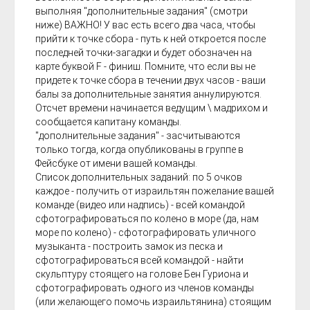
выполняя "дополнительные задания" (смотри
ниже) ВАЖНО! У вас есть всего два часа, чтобы
прийти к точке сбора - путь к ней откроется после
последней точки-загадки и будет обозначен на
карте буквой F - финиш. Помните, что если вы не
придете к точке сбора в течении двух часов - ваши
балы за дополнительные занятия аннулируются.
Отсчет времени начинается ведущим \ мадрихом и
сообщается капитану команды.
"дополнительные задания" - засчитываются
только тогда, когда опубликованы в группе в
Фейсбуке от имени вашей команды.
Список дополнительных заданий: по 5 очков
каждое - получить от израильтян пожелание вашей
команде (видео или надпись) - всей командой
сфотографироваться по колено в море (да, нам
море по колено) - сфотографировать уличного
музыканта - построить замок из песка и
сфотографироваться всей командой - найти
скульптуру стоящего на голове Бен Гуриона и
сфотографировать одного из членов команды
(или желающего помочь израильтянина) стоящим