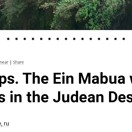
near
|
Share
ps. The Ein Mabua 
s in the Judean De
e,
ru