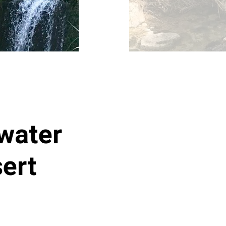
water
sert