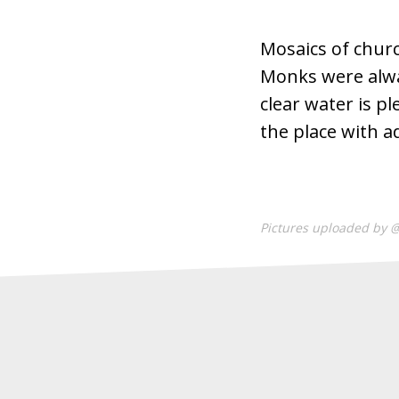
Mosaics of churc
Monks were alway
clear water is p
the place with 
Pictures uploaded by 