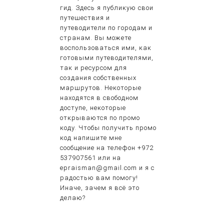
гид. Здесь я публикую свои
путешествия и
путеводители по городам и
странам. Вы можете
воспользоваться ими, как
готовыми путеводителями,
так и ресурсом для
создания собственных
маршрутов. Некоторые
находятся в свободном
доступе, некоторые
открываются по промо
коду. Чтобы получить промо
код напишите мне
сообщение на телефон +972
537907561 или на
epraisman@gmail.com и я с
радостью вам помогу!
Иначе, зачем я всё это
делаю?