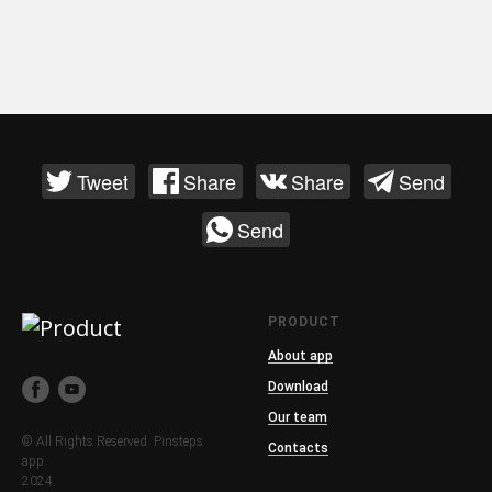
Tweet
Share
Share
Send
Send
PRODUCT
About app
Download
Our team
© All Rights Reserved. Pinsteps
Contacts
app.
2024