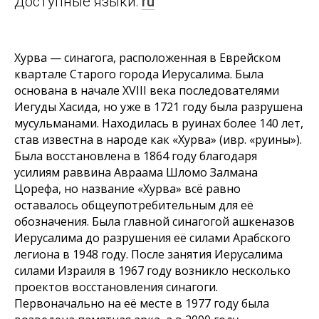
Доступные языки:
ru
Хурва — синагога, расположенная в Еврейском
квартале Старого города Иерусалима. Была
основана в начале XVIII века последователями
Иегуды Хасида, но уже в 1721 году была разрушена
мусульманами. Находилась в руинах более 140 лет,
став известна в народе как «Хурва» (ивр. «руины»).
Была восстановлена в 1864 году благодаря
усилиям раввина Авраама Шломо Залмана
Цорефа, но название «Хурва» всё равно
оставалось общеупотребительным для её
обозначения. Была главной синагогой ашкеназов
Иерусалима до разрушения её силами Арабского
легиона в 1948 году. После занятия Иерусалима
силами Израиля в 1967 году возникло несколько
проектов восстановления синагоги.
Первоначально на её месте в 1977 году была