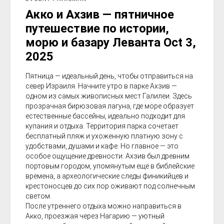
Акко и Ахзив — пятничное
путешествие по истории,
морю и базару Леванта Oct 3,
2025
Пятница — идеальный день, чтобы отправиться на
север Израиля. Начните утро в парке Ахзив —
одном из самых живописных мест Галилеи. Здесь
прозрачная бирюзовая лагуна, где море образует
естественные бассейны, идеально подходит для
купания и отдыха. Территория парка сочетает
бесплатный пляж и ухоженную платную зону с
удобствами, душами и кафе. Но главное — это
особое ощущение древности: Ахзив был древним
портовым городом, упомянутым ещё в библейские
времена, а археологические следы финикийцев и
крестоносцев до сих пор оживают под солнечным
светом.
После утреннего отдыха можно направиться в
Акко, проезжая через Нагарию — уютный