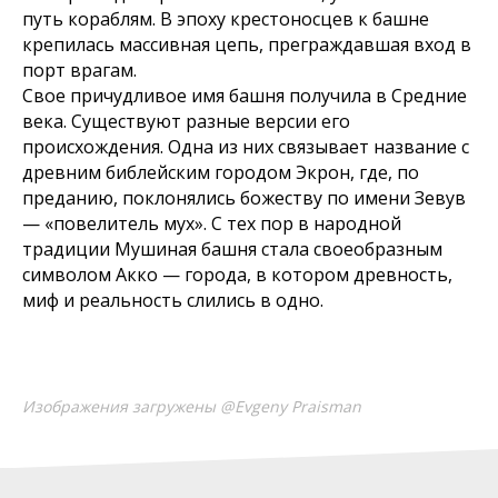
путь кораблям. В эпоху крестоносцев к башне
крепилась массивная цепь, преграждавшая вход в
порт врагам.
Свое причудливое имя башня получила в Средние
века. Существуют разные версии его
происхождения. Одна из них связывает название с
древним библейским городом Экрон, где, по
преданию, поклонялись божеству по имени Зевув
— «повелитель мух». С тех пор в народной
традиции Мушиная башня стала своеобразным
символом Акко — города, в котором древность,
миф и реальность слились в одно.
Изображения загружены @Evgeny Praisman