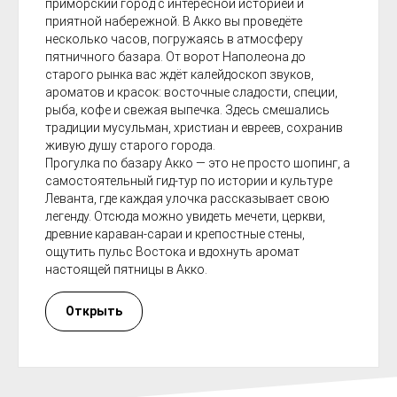
приморский город с интересной историей и
приятной набережной. В Акко вы проведёте
несколько часов, погружаясь в атмосферу
пятничного базара. От ворот Наполеона до
старого рынка вас ждёт калейдоскоп звуков,
ароматов и красок: восточные сладости, специи,
рыба, кофе и свежая выпечка. Здесь смешались
традиции мусульман, христиан и евреев, сохранив
живую душу старого города.
Прогулка по базару Акко — это не просто шопинг, а
самостоятельный гид-тур по истории и культуре
Леванта, где каждая улочка рассказывает свою
легенду. Отсюда можно увидеть мечети, церкви,
древние караван-сараи и крепостные стены,
ощутить пульс Востока и вдохнуть аромат
настоящей пятницы в Акко.
Открыть