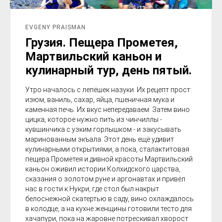
EVGENY PRAISMAN
Грузия. Пещера Прометея,
Мартвильский каньон и
кулинарный тур, день пятый.
Утро началось с лепёшек назуки. Их рецепт прост:
изюм, ваниль, сахар, яйца, пшеничная мука и
каменная печь. Их вкус непередаваем. Затем вино
цицка, которое нужно пить из чинчиллы -
кувшинчика с узким горлышком - и закусывать
маринованным экъала. Этот день ещё удивит
кулинарными открытиями, а пока, сталактитовая
пещера Прометея и дивной красоты Мартвильский
каньон оживил истории Колхидского царства,
сказания о золотом руне и аргонавтах и привёл
нас в гости к Нукри, где стол был накрыт
белоснежной скатертью в саду, вино охлаждалось
в колодце, а на кухне женщины готовили тесто для
хачапури, пока на жаровне потрескивал хворост