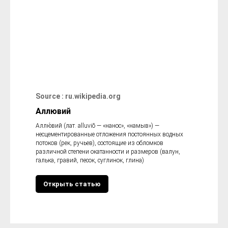
Source : ru.wikipedia.org
Аллювий
Аллю́вий (лат. alluviō — «нанос», «намыв») —
несцементированные отложения постоянных водных
потоков (рек, ручьев), состоящие из обломков
различной степени окатанности и размеров (валун,
галька, гравий, песок, суглинок, глина)
Открыть статью