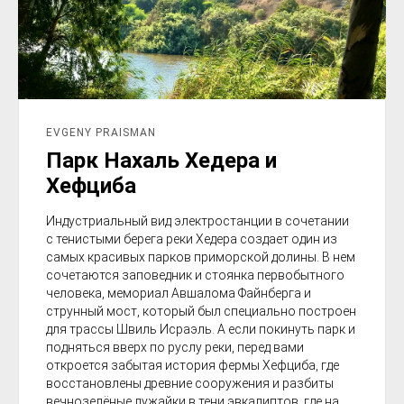
EVGENY PRAISMAN
Парк Нахаль Хедера и
Хефциба
Индустриальный вид электростанции в сочетании
с тенистыми берега реки Хедера создает один из
самых красивых парков приморской долины. В нем
сочетаются заповедник и стоянка первобытного
человека, мемориал Авшалома Файнберга и
струнный мост, который был специально построен
для трассы Швиль Исраэль. А если покинуть парк и
подняться вверх по руслу реки, перед вами
откроется забытая история фермы Хефциба, где
восстановлены древние сооружения и разбиты
вечнозелёные лужайки в тени эвкалиптов, где на