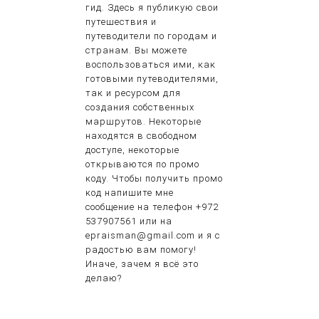
гид. Здесь я публикую свои
путешествия и
путеводители по городам и
странам. Вы можете
воспользоваться ими, как
готовыми путеводителями,
так и ресурсом для
создания собственных
маршрутов. Некоторые
находятся в свободном
доступе, некоторые
открываются по промо
коду. Чтобы получить промо
код напишите мне
сообщение на телефон +972
537907561 или на
epraisman@gmail.com и я с
радостью вам помогу!
Иначе, зачем я всё это
делаю?