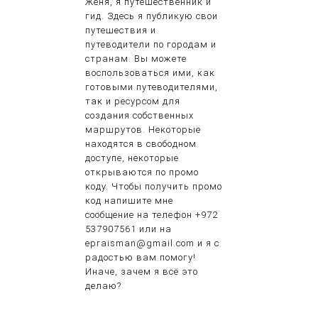
Женя, я путешественник и
гид. Здесь я публикую свои
путешествия и
путеводители по городам и
странам. Вы можете
воспользоваться ими, как
готовыми путеводителями,
так и ресурсом для
создания собственных
маршрутов. Некоторые
находятся в свободном
доступе, некоторые
открываются по промо
коду. Чтобы получить промо
код напишите мне
сообщение на телефон +972
537907561 или на
epraisman@gmail.com и я с
радостью вам помогу!
Иначе, зачем я всё это
делаю?