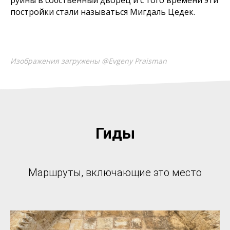
руины в собственный дворец и с того времени эти
постройки стали называться Мигдаль Цедек.
Изображения загружены @Evgeny Praisman
Гиды
Маршруты, включающие это место