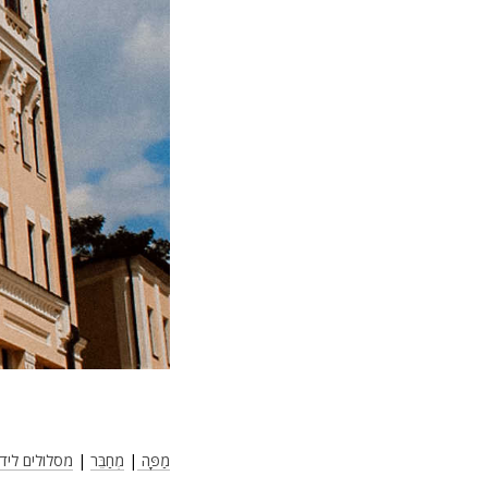
מַפָּה
|
מְחַבֵּר
|
מסלולים ליד