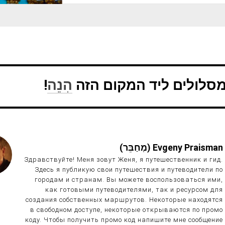
מסלולים ליד המקום הזה
הִנֵה
!
Evgeny Praisman (מְחַבֵּר)
Здравствуйте! Меня зовут Женя, я путешественник и гид.
Здесь я публикую свои путешествия и путеводители по
городам и странам. Вы можете воспользоваться ими,
как готовыми путеводителями, так и ресурсом для
создания собственных маршрутов. Некоторые находятся
в свободном доступе, некоторые открываются по промо
коду. Чтобы получить промо код напишите мне сообщение