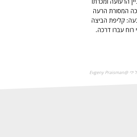
ין הרעועה ומכרתו
שכה המסורת הרעה
עה: קליפת הביצה
רוח עברו דרכה.
Evgeny Prai