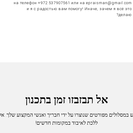
на телефон +972 537907561 или на epraisman@gmail.com
и я с радостью вам помогу! Иначе, зачем я всё это
делаю?
אל תבזבזו זמן בתכנון
במסלולים מפורטים שנוצרו על ידי חבריך ואנשי המקצוע שלך. א
ללכת לאיבוד במקומות חדשים!