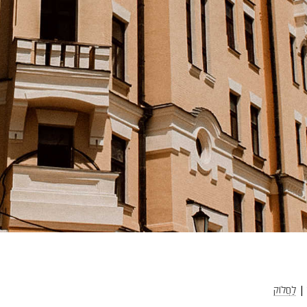
|
לַחֲלוֹק