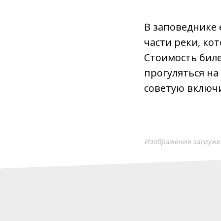
В заповеднике 
части реки, ко
Стоимость биле
прогуляться на
советую включи
Изображения загруже