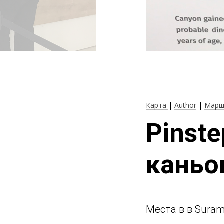
Карта
|
Author
|
Марш
Pinst
каньо
Места в в Sura