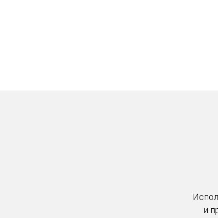
Испол
и п