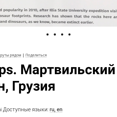
руты рядом
|
Поделиться
eps. Мартвильский
н, Грузия
mi Доступные языки:
ru,
en