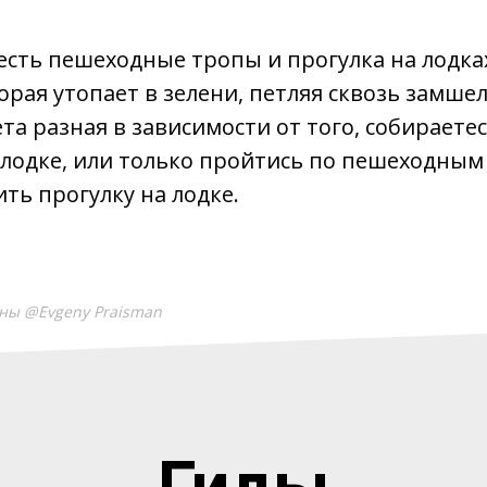
есть пешеходные тропы и прогулка на лодка
торая утопает в зелени, петляя сквозь замше
та разная в зависимости от того, собираетес
 лодке, или только пройтись по пешеходным
ть прогулку на лодке.
ны @Evgeny Praisman