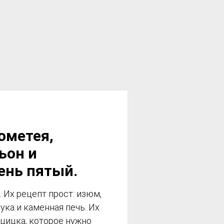
ометея,
ьон и
ень пятый.
 Их рецепт прост: изюм,
мука и каменная печь. Их
 цицка, которое нужно