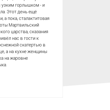
с узким горлышком - и
а. Этот день ещё
, а пока, сталактитовая
соты Мартвильский
кого царства, сказания
ривёл нас в гости к
лоснежной скатертью в
це, а на кухне женщины
ка на жаровне
ка.