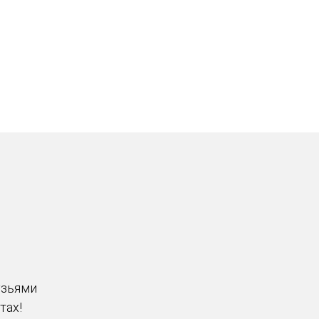
узьями
тах!