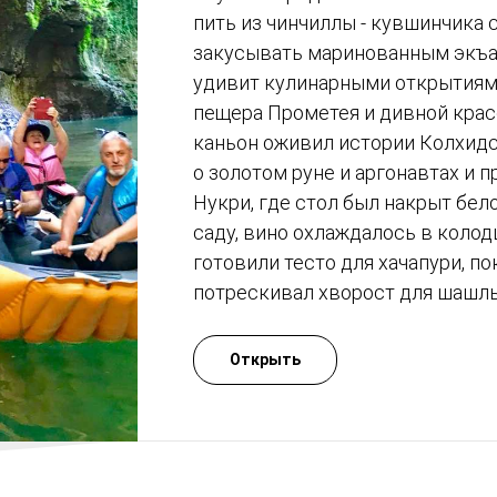
пить из чинчиллы - кувшинчика 
закусывать маринованным экъал
удивит кулинарными открытиями
пещера Прометея и дивной кра
каньон оживил истории Колхидс
о золотом руне и аргонавтах и п
Нукри, где стол был накрыт бе
саду, вино охлаждалось в колод
готовили тесто для хачапури, по
потрескивал хворост для шашлы
Открыть