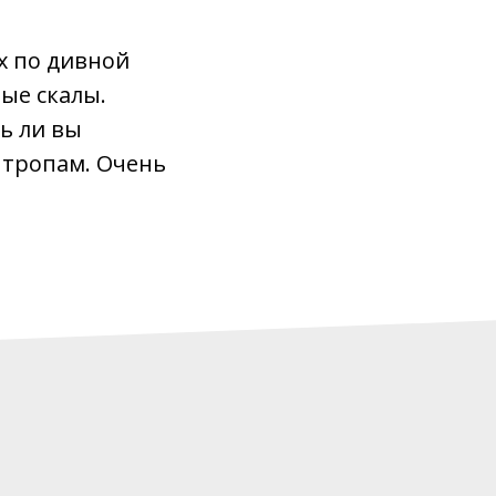
х по дивной
лые скалы.
ь ли вы
 тропам. Очень