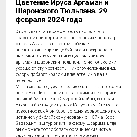
Цветение Ируса Аргаман и
Шаронского Тюльпана. 29
февраля 2024 года
Это уникальная возможность насладиться
красотой природы всего в нескольких часах езды
от Тель-Авива. Путешествие обещает
впечатляющее зрелище буйного и прекрасного
цветения таких уникальных цветов, как ирус
аргаман и шаронский тюльпан. Но не только они
украшают эту местность – многочисленные виды
флоры добавят красок и впечатлений в ваше
путешествие.
Мы также исследуем не только два песчаных холма
возле Нес Ционы, но и познакомимся с историей
великой битвы Первой мировой войны, которая
открыла британцам путь на Иерусалим. Это место,
известное как Аюн Кара, сегодня возвращено к его
истинному библейскому названию – Эйн а-Корэ.
Завершит наш тур визит на ферму Шварцман, где
вы сможете попробовать органически чистые
фрукты и овощи, почувствовать аромат