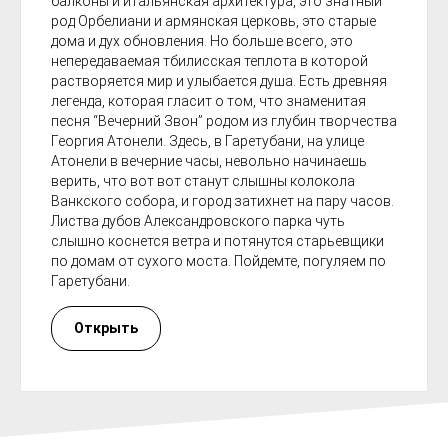
балконы и итальянская архитектура, это знатный
род Орбелиани и армянская церковь, это старые
дома и дух обновления. Но больше всего, это
непередаваемая тбилисская теплота в которой
растворяется мир и улыбается душа. Есть древняя
легенда, которая гласит о том, что знаменитая
песня “Вечерний Звон” родом из глубин творчества
Георгия Атонели. Здесь, в Гаретубани, на улице
Атонели в вечерние часы, невольно начинаешь
верить, что вот вот станут слышны колокола
Ванкского собора, и город затихнет на пару часов.
Листва дубов Александровского парка чуть
слышно коснется ветра и потянутся старьевщики
по домам от сухого моста. Пойдемте, погуляем по
Гаретубани.
Открыть