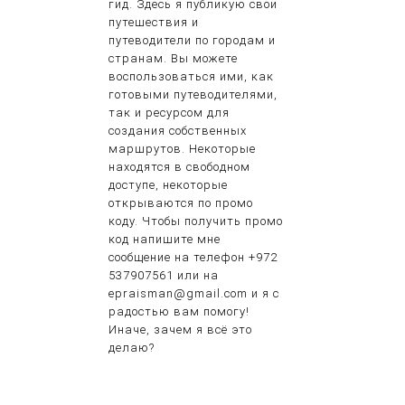
гид. Здесь я публикую свои
путешествия и
путеводители по городам и
странам. Вы можете
воспользоваться ими, как
готовыми путеводителями,
так и ресурсом для
создания собственных
маршрутов. Некоторые
находятся в свободном
доступе, некоторые
открываются по промо
коду. Чтобы получить промо
код напишите мне
сообщение на телефон +972
537907561 или на
epraisman@gmail.com и я с
радостью вам помогу!
Иначе, зачем я всё это
делаю?