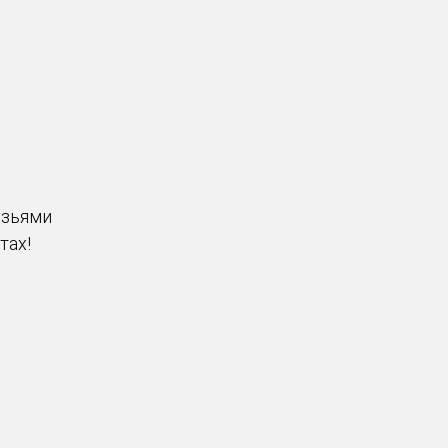
узьями
тах!