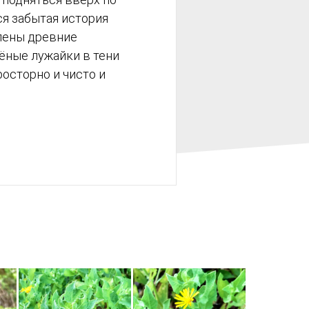
ся забытая история
лены древние
ёные лужайки в тени
росторно и чисто и