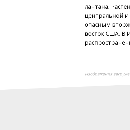
лантана. Расте
центральной и 
опасным вторж
восток США. В 
распространен
Изображения загруже