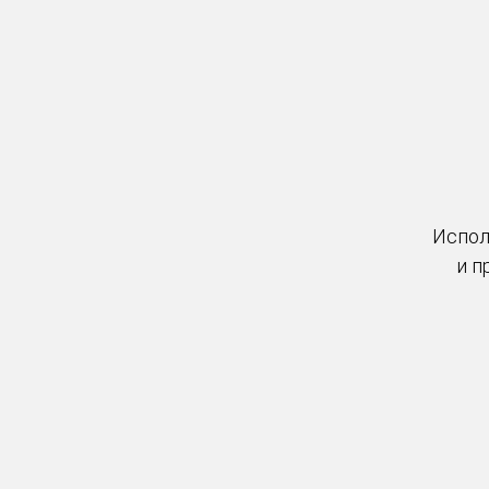
Испол
и п