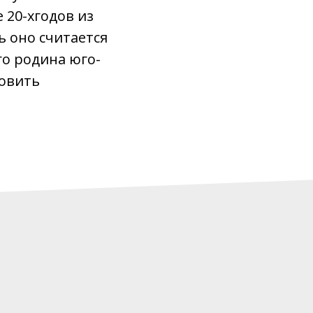
 20-хгодов из
ь оно считается
о родина юго-
новить