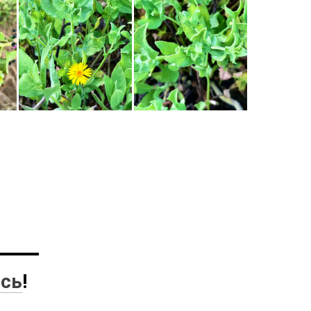
есь
!