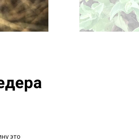
Хедера
ину это