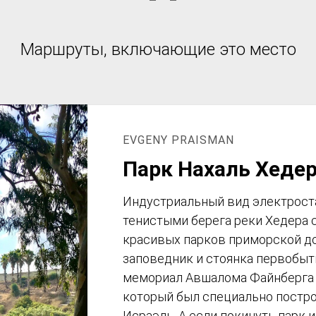
Маршруты, включающие это место
EVGENY PRAISMAN
Парк Нахаль Хедер
Индустриальный вид электроста
тенистыми берега реки Хедера 
красивых парков приморской до
заповедник и стоянка первобыт
мемориал Авшалома Файнберга 
который был специально постр
Исраэль. А если покинуть парк 