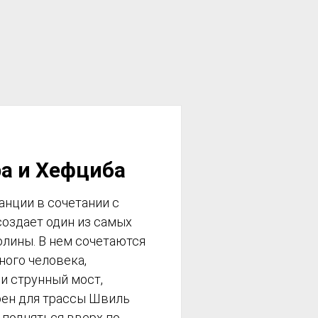
а и Хефциба
нции в сочетании с
создает один из самых
лины. В нем сочетаются
ного человека,
и струнный мост,
оен для трассы Швиль
и подняться вверх по