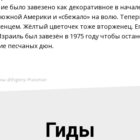
ние было завезено как декоративное в начале
южной Америки и «сбежало» на волю. Тепер
енцем. Жёлтый цветочек тоже вторженец. Ег
Израиль был завезён в 1975 году чтобы оста
ие песчаных дюн.
ны @Evgeny Praisman
Гиды