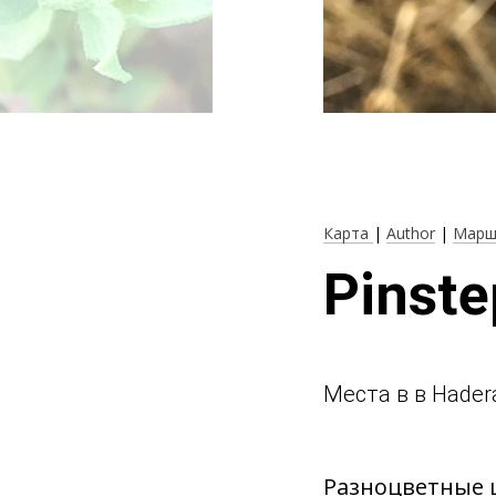
Карта
|
Author
|
Марш
Pinst
Места в в Hade
Разноцветные ц