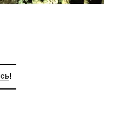
есь
!