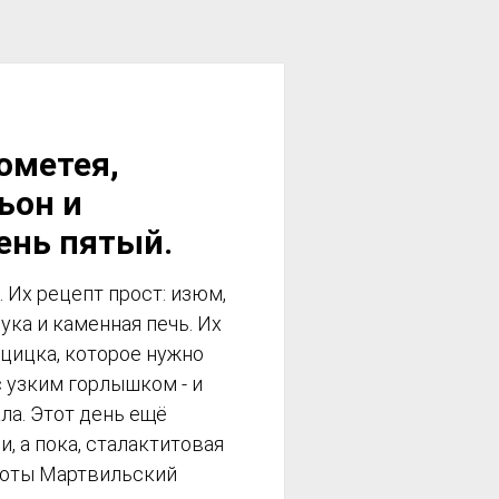
ометея,
ьон и
ень пятый.
 Их рецепт прост: изюм,
мука и каменная печь. Их
 цицка, которое нужно
с узким горлышком - и
а. Этот день ещё
, а пока, сталактитовая
соты Мартвильский