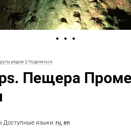
руты рядом
|
Поделиться
eps. Пещера Проме
я
mi Доступные языки:
ru,
en