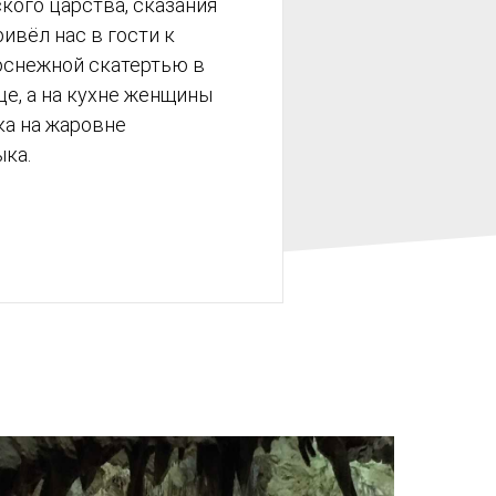
кого царства, сказания
ривёл нас в гости к
лоснежной скатертью в
це, а на кухне женщины
ка на жаровне
ка.