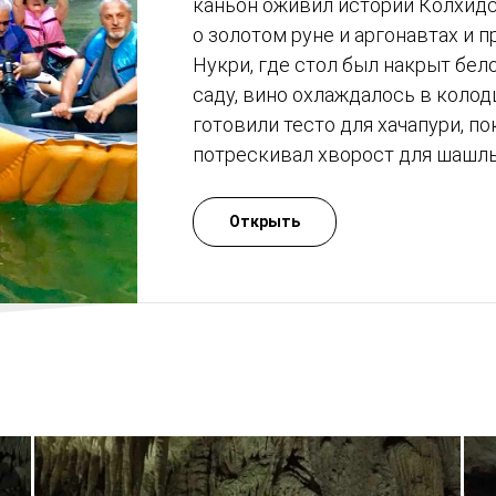
каньон оживил истории Колхидс
о золотом руне и аргонавтах и п
Нукри, где стол был накрыт бе
саду, вино охлаждалось в колод
готовили тесто для хачапури, по
потрескивал хворост для шашлы
Открыть