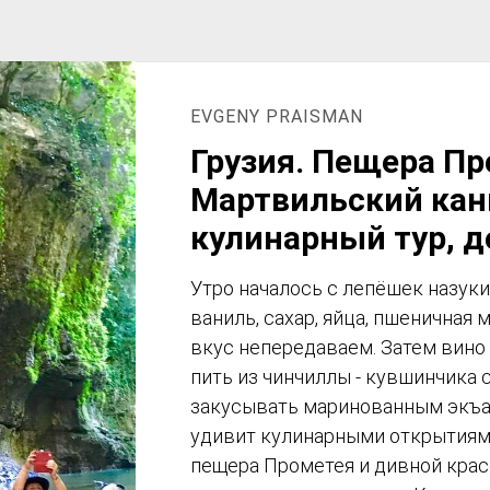
EVGENY PRAISMAN
Грузия. Пещера Пр
Мартвильский кан
кулинарный тур, д
Утро началось с лепёшек назуки.
ваниль, сахар, яйца, пшеничная 
вкус непередаваем. Затем вино
пить из чинчиллы - кувшинчика 
закусывать маринованным экъал
удивит кулинарными открытиями
пещера Прометея и дивной кра