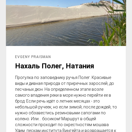
EVGENY PRAISMAN
Нахаль Полег, Натания
Прогулка по заповеднику ручья Полег. Красивые
виды и дивная природа от приречных зарослей, до
песчаных дюн. На определенном этапе возле
самого впадения реки в море нужно перейти ее в
брод. Если речь идёт о летних месяцах - это
небольшой ручеек, но если зимой, после дождей, то
нужно обзавестись резиновыми сапогами по
колено. Или... босиком! Маршрут в общей
сложности проходит по окрестностям мошава
Удим, пескам института Вингейта и возвращается к