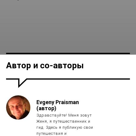
Места
Автор и со-авторы
РУЧЕЙ ЦАЛЬМОН,
МУЗЕЙ РАЛЛИ
КЕЙСАРИЯ И РИМСКИЙ
АКВЕДУК
Evgeny Praisman
(автор)
Здравствуйте! Меня зовут
Женя, я путешественник и
гид. Здесь я публикую свои
путешествия и