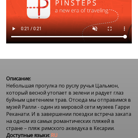
Описание:
Небольшая прогулка по руслу ручья Цальмон,
который весной утопает в зелени и радует глаз
буйным цветением трав. Отсюда мы отправимся в
музей Ралли - один из мировой сети музеев Гарри
Реканати. И в завершении поездки встреча заката
на одном из самых романтических пляжей в
стране – пляж римского акведука в Кесарии.
Доступные языки:
RU