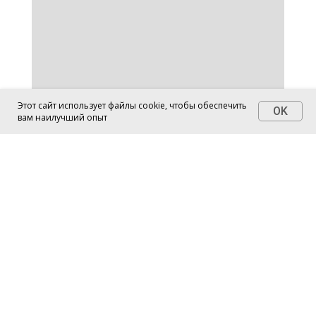
от
Evgeny Praisman
Этот сайт использует файлы cookie, чтобы обеспечить
OK
вам наилучший опыт