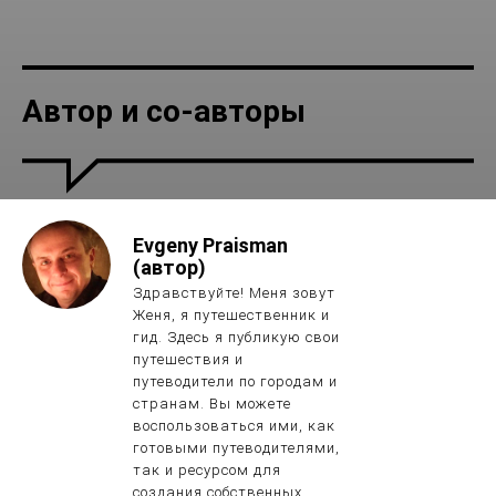
Автор и со-авторы
Места
NAHAL MEIZAR
Evgeny Praisman
(автор)
Здравствуйте! Меня зовут
Женя, я путешественник и
гид. Здесь я публикую свои
путешествия и
путеводители по городам и
странам. Вы можете
воспользоваться ими, как
готовыми путеводителями,
так и ресурсом для
создания собственных