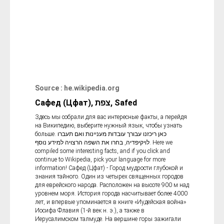
Source : he.wikipedia.org
Сафед (Цфат), צפת, Safed
Здесь мы собрали для вас интересные факты, а перейдя
на Википедию, выберите нужный язык, чтобы узнать
больше. כאן ריכזנו עבורך עובדות מעניינות ואם תעברו
לויקיפדיה, בחרו את השפה הרצויה למידע נוסף. Here we
compiled some interesting facts, and if you click and
continue to Wikipedia, pick your language for more
information! Сафед (Цфат) - Город мудрости глубокой и
знания тайного. Один из четырех священных городов
для еврейского народа. Расположен на высоте 900 м над
уровнем моря. История города насчитывает более 4000
лет, и впервые упоминается в книге «Иудейская война»
Иосифа Флавия (1-й век н. э.), а также в
Иерусалимском талмуде. На вершине горы зажигали