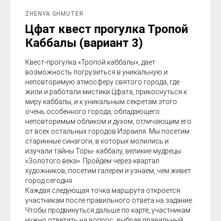
ZHENYA SHMUTER
Цфат квест прогулка Тропой
Каббалы (вариант 3)
Квест-прогулка «Тропой каббалы», дает
возможность погрузиться в уникальную и
неповторимую атмосферу святого города, где
жили и работали мистики Цфата, прикоснуться к
миру каббалы, и к уникальным секретам этого
очень особенного города, обладающего
неповторимым обликом и духом, отличающим его
от всех остальных городов Израиля. Мы посетим
старинные синагоги, в которых молились и
изучали тайны Торы- каббалу, великие мудрецы
«Золотого века». Пройдем через квартал
художников, посетим галереи и узнаем, чем живет
город сегодня.
Каждая следующая точка маршрута откроется
участникам после правильного ответа на задание.
Чтобы продвинуться дальше по карте, участникам
нужно ответить на вопрос, выбрав правильный