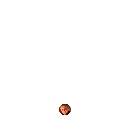
от
Evgeny Praisman