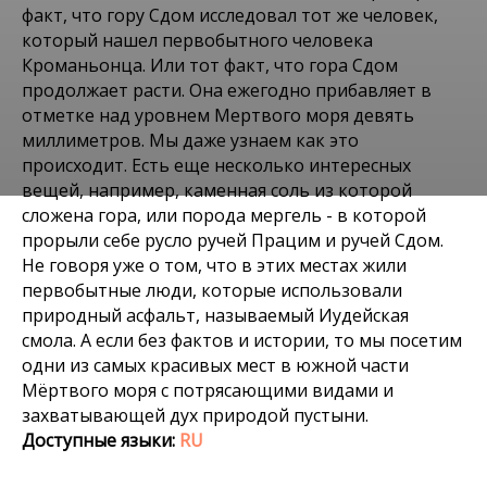
факт, что гору Сдом исследовал тот же человек,
который нашел первобытного человека
Кроманьонца. Или тот факт, что гора Сдом
продолжает расти. Она ежегодно прибавляет в
отметке над уровнем Мертвого моря девять
миллиметров. Мы даже узнаем как это
происходит. Есть еще несколько интересных
вещей, например, каменная соль из которой
Места в Israel
сложена гора, или порода мергель - в которой
ПУТЕШЕСТВИЕ НА
прорыли себе русло ручей Працим и ручей Сдом.
Не говоря уже о том, что в этих местах жили
ДЖИПАХ НАХАЛЬ
первобытные люди, которые использовали
природный асфальт, называемый Иудейская
ПРАЦИМ И ГОРА СДОМ
смола. А если без фактов и истории, то мы посетим
одни из самых красивых мест в южной части
Мёртвого моря с потрясающими видами и
захватывающей дух природой пустыни.
Доступные языки:
RU