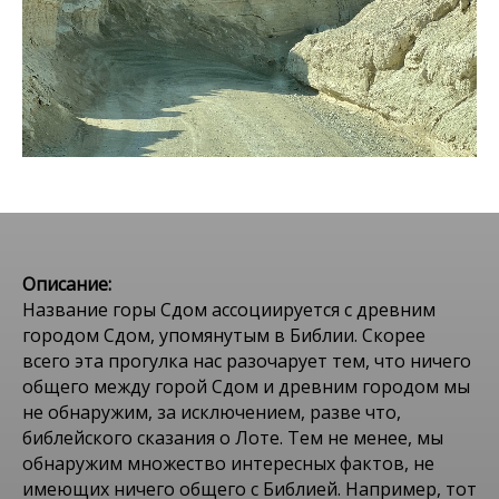
Описание:
Название горы Сдом ассоциируется с древним
городом Сдом, упомянутым в Библии. Скорее
всего эта прогулка нас разочарует тем, что ничего
общего между горой Сдом и древним городом мы
не обнаружим, за исключением, разве что,
библейского сказания о Лоте. Тем не менее, мы
обнаружим множество интересных фактов, не
имеющих ничего общего с Библией. Например, тот