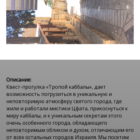
Описание:
Квест-прогулка «Тропой каббалы», дает
возможность погрузиться в уникальную и
неповторимую атмосферу святого города, где
жили и работали мистики Цфата, прикоснуться к
миру каббалы, и к уникальным секретам этого
очень особенного города, обладающего
неповторимым обликом и духом, отличающим его
от всех остальных городов Израиля. Мы посетим