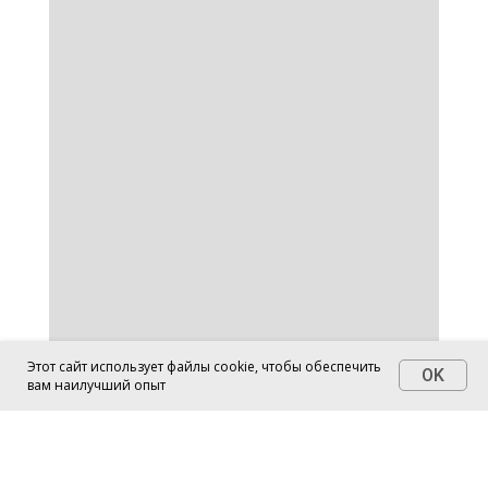
от
Zhenya Shmuter
Этот сайт использует файлы cookie, чтобы обеспечить
OK
вам наилучший опыт