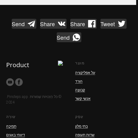
Send
Share
Share
Tweet
Send
מוּצָר
על אפליקציה
הורד
קְבוּצָה
© כֹּל הַזְכוּיוֹת שְׁמוּרוֹת. Pinsteps app.
אנשי קשר
2024
עֵסֶק
עֶזרָה
בתי מלון
תְמִיכָה
שדות תעופה
דיווחי באגים