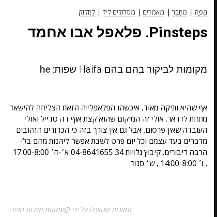
מַפָּה
|
מְחַבֵּר
|
מאמרים
|
מסלולים ליד
|
לַחֲלוֹק
Pinsteps. פלאפל אבו אחמד
מקומות לביקור בהם בהם Haifa שפות:
he
אף שהיא ותיקה מאוד, איכשהו הפלאפלייה הזאת הצליחה להישאר
מתחת לרדאר. אולי זה המיקום שהוא קצת אוף דה טרייל ואולי
העובדה שאין פרסום, אבל גם אין צורך בזה כי הכדורים הזהובים
מדברים בעד עצמם וכל יום פרט לשבת אפשר ליהנות מהם בלי
הרבה דיבורים. קיבוץ גלויות 34 04-8641655 א׳-ה׳ 17:00-8:00
, ו׳ 14:00-8:00 , ש׳ סגור
תמונות שהועלו על ידי @עמותת תיירות חיפה