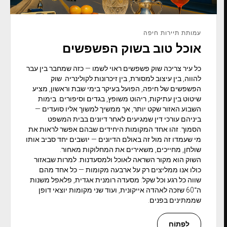
עמותת תיירות חיפה
אוכל טוב בשוק הפשפשים
כל עיר צריכה שוק פשפשים ראוי לשמו — כזה שמחבר בין עבר
להווה, בין עיצוב למסורת, בין זיכרונות לקולינריה. שוק
הפשפשים של חיפה, הפועל בעיקר בימי שבת וראשון, מציע
שיטוט בין עתיקות, ריהוט משופץ, בגדים וסיפורים. בימות
השבוע האזור שקט יותר, אך ממשיך למשוך אליו סועדים —
ביניהם עורכי דין שמגיעים לאחר דיונים בבית המשפט
הסמוך. זהו אחד המקומות היחידים שבהם אפשר לראות את
מי שעמדו זה מול זה באולם הדיונים — יושבים יחד סביב אותו
שולחן, מחייכים, משאירים את המחלוקות מאחור.
השוק הוא מקור השראה לאוכל ולמסעדנות. למרות שבאזור
כולו אנו ממליצים רק על ארבעה מקומות — כל אחד מהם
שווה כל רגע וכל שקל: מסעדה רומנית אגדית, פלאפל משנות
ה־60 שזכה לאהדה אייקונית, ועוד שני מקומות יוצאי דופן
שממתינים בפנים.
לִפְתוֹחַ