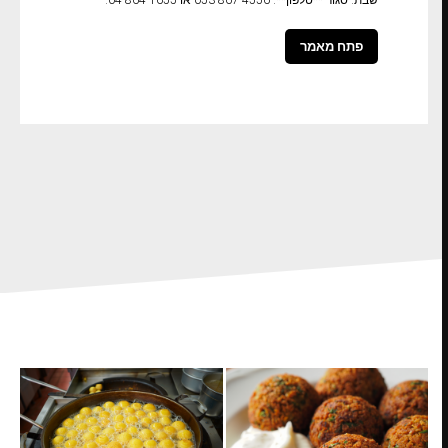
שבת: סגור **טלפון**: 053-867-4556 או 04-864-1655.
פתח מאמר