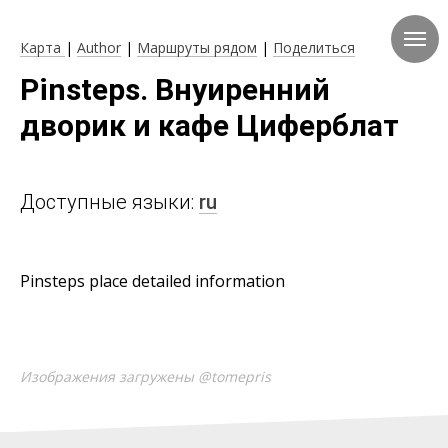
Карта
|
Author
|
Маршруты рядом
|
Поделиться
Pinsteps. Внуиренний
дворик и кафе Циферблат
Доступные языки:
ru
Pinsteps place detailed information
Изображения загружены @tomepris