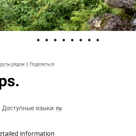
руты рядом
|
Поделиться
ps.
a Доступные языки:
ru
etailed information