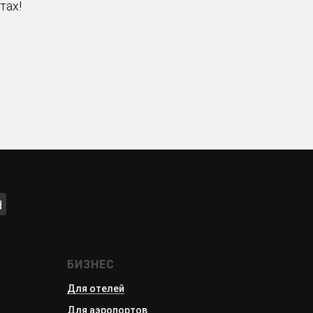
тах!
d
БИЗНЕС
Для отелей
Для аэропортов