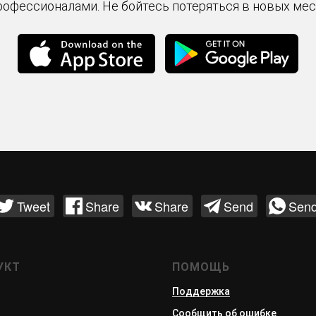
рофессионалами. Не бойтесь потеряться в новых мес
Tweet
Share
Share
Send
Sen
УКТ
ПОМОЩЬ
Поддержка
ь
Сообщить об ошибке