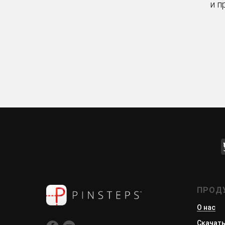
и п
ПРОД
О нас
Скачат