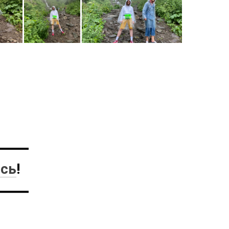
есь
!