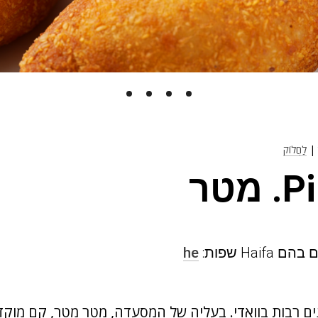
|
לַחֲלוֹק
מטר
Hai שפות:
he
 רבות בוואדי. בעליה של המסעדה, מטר מטר, קם מוקד