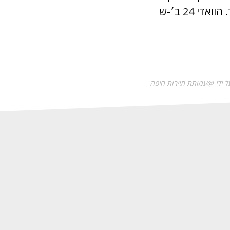
החומוס בעצמו ובנוסף מציע מנות ערבות לחיך כמו מחמ'ר, עלי גפן, קובה ועוד. הוואדי 24 ב׳-ש
ל ידי @עמותת תיירות חיפה