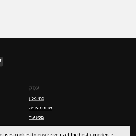
עֵסֶק
בתי מלון
שדות תעופה
מסע עיר
e uses cookies to ensure you get the best experience