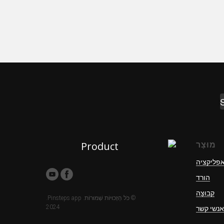
מוּצָר
אפליקציה
הורד
קְבוּצָה
© כֹּל הַזְכוּיוֹת שְׁמוּרוֹת. Pinsteps app.
2024
אנשי קשר