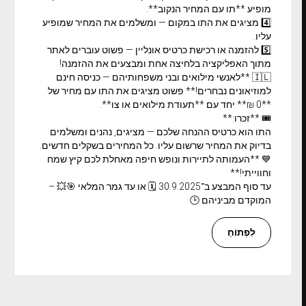
מופיע **תו עם המחיר הנקוב**.
4️⃣ מציגים את התו במקום — ומשלמים את המחיר שמופיע
עליו.
5️⃣ להזמנה או רכישת כרטיס אונליין — פשוט עוברים לאתר
מתוך האפליקציה בלחיצה אחת ומבצעים את ההזמנה!
🇮🇱 **לאנשי מילואים ובני משפחותיהם — כניסה חינם
למוזיאונים נבחרים!** פשוט מציגים את התו עם מחיר של
**0 ₪** יחד עם **תעודת מילואים או צו**.
🎟️ **זכרו:**
התו הוא כרטיס ההנחה שלכם — מציגים, נהנים ומשלמים
בדיוק את המחיר שרשום עליו. כל המחירים בשקלים חדשים.
💙 **העמותה לתיירות ונופש חיפה מאחלת לכם קיץ שמח
וחווייתי!**
עד סוף המבצע ב־30.9.2025 🗓️ או עד גמר המלאי 🎯💥 –
המוקדם מביניהם 🕒
לִפְתוֹחַ