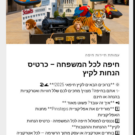
עמותת תיירות חיפה
חיפה לכל המשפחה – כרטיס
הנחות לקיץ
🌞 **ברוכים הבאים לקיץ חיפאי 2025!** 🌊🏖️
✨ אתם בחיפה? מצוין! מחכים לכם שלל חוויות ואטרקציות
בהנחה או חינם.
📲 **איך זה עובד? פשוט מאוד:**
1️⃣ **מורידים את אפליקציית Pinsteps** מחנות
האפליקציות.
2️⃣ נכנסים למסלול חיפה לכל המשפחה - כרטיס הנחות
לקיץ** ההנחות וההטבות**.
3️⃣ בוחרים אטרקציה או עסק מתוך הרשימה — לכל אטרקציה