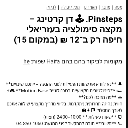
מַפָּה
|
מְחַבֵּר
|
מאמרים
|
מסלולים ליד
|
לַחֲלוֹק
Pinsteps. 🕹️ דן קרטינג –
מקצה סימולציה בעזריאלי
חיפה רק ב־12 ₪ (במקום 15)
מקומות לביקור בהם בהם Haifa שפות:
he
🔔 **נא לוודא את שעות הפעילות לפני ההגעה – ייתכנו שינויים**
🏎️ **סימולטורים מקצועיים בטכנולוגיית Motion Base** 🎮⚡
🚗 **מה מחכה לכם?**
חווית נהיגה תחרותית מתקדמת, בליווי מדריך מקצועי שילווה אתכם
לאורך המסלול 🏁👨‍🏫
⏰ **שעות פעילות:** 10:00–24:00 (חצות)
📞 **חשוב!** חובה להתקשר לפני ההגעה: 04-850-1060