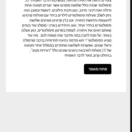
צעירים לחוות את חווית הנהיגה, ממש כמו הדבר האמיתי. כל
סימולטור שכזה כולל שלושה מסכים אשר יוצרים תמונה אחת
גדולה ואת רכיבי הרכב, כגון תיבת הילוכים, דוושות וכמובן הגה.
ניתן לשלב פעילות סימולטורים לילדים ביחד עם פעילות קרטינג
להעצמת והדגשת החוויה. אנו בדן קרטינג מציעים שלושה
סימולטורים בחדר אחד, ואנו היחידים בארץ ! מומלץ עוד בטרם
שאתם חווים את החוויה, לצפות בסרטון סימולטורים, כאן אצלנו
באתר, על מנת להבין במה מדובר ומה מצפה לכם.. מה עוד
מציע הסימולטור ? הוא מדמה נהיגה תחרותית ברכבי פורמולה
וראלי שונים, אפשרות לשלושה מתחרים במסלול אחד ותנועה
של 25 מעלות לארבעה כיוונים שונים כולל "רעידות מנוע" ,
בהחלט קרוב מאד לדבר האמיתי.
פתח מאמר