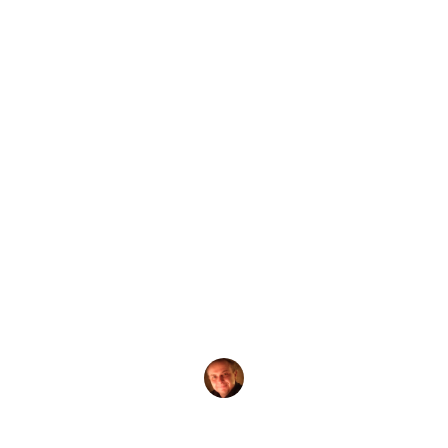
by
Evgeny Praisman