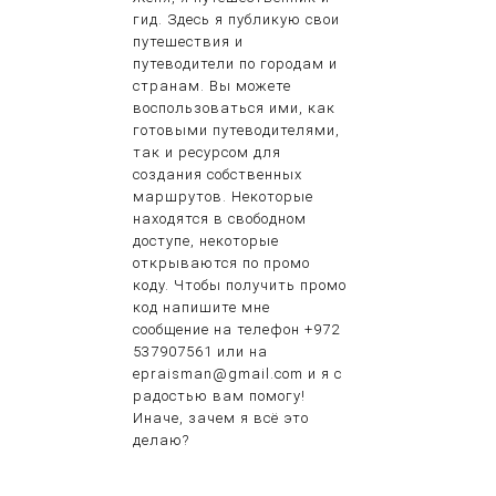
гид. Здесь я публикую свои
путешествия и
путеводители по городам и
странам. Вы можете
воспользоваться ими, как
готовыми путеводителями,
так и ресурсом для
создания собственных
маршрутов. Некоторые
находятся в свободном
доступе, некоторые
открываются по промо
коду. Чтобы получить промо
код напишите мне
сообщение на телефон +972
537907561 или на
epraisman@gmail.com и я с
радостью вам помогу!
Иначе, зачем я всё это
делаю?