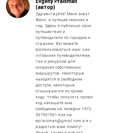
Evgeny Praisman
(автор)
Здравствуйте! Меня зовут
Женя, я путешественник и
гид. Здесь я публикую свои
путешествия и
путеводители по городам и
странам. Вы можете
воспользоваться ими, как
готовыми путеводителями,
так и ресурсом для
создания собственных
маршрутов. Некоторые
находятся в свободном
доступе, некоторые
открываются по промо
коду. Чтобы получить промо
код напишите мне
сообщение на телефон +972
537907561 или на
epraisman@gmail.com и я с
радостью вам помогу!
Иначе, зачем я всё это