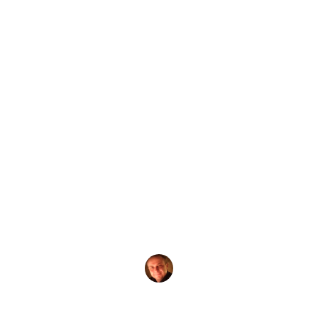
от
Evgeny Praisman