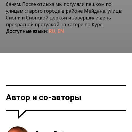
баням. После отдыха мы погуляли пешком по
улицам старого города в районе Мейдана, улицы
Сиони и Сионской церкви и завершили день
прекрасной прогулкой на катере по Куре.
Доступные языки:
RU
,
EN
Места в Tbilisi
ТБИЛИСИ ЗА ДЕНЬ
Автор и со-авторы