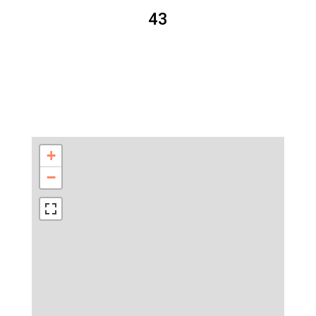
43
+
−