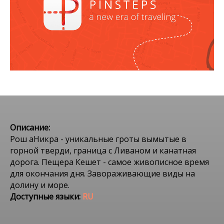
Описание:
Рош аНикра - уникальные гроты вымытые в
горной тверди, граница с Ливаном и канатная
дорога. Пещера Кешет - самое живописное время
для окончания дня. Завораживающие виды на
долину и море.
Доступные языки:
RU