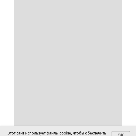
от
IsraelWay
Этот сайт использует файлы cookie, чтобы обеспечить
OK