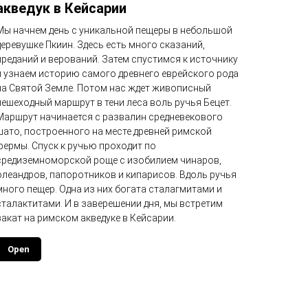
акведук в Кейсарии
Мы начнем день с уникальной пещеры в небольшой
деревушке Пкиин. Здесь есть много сказаний,
преданий и верований. Затем спустимся к источнику
и узнаем историю самого древнего еврейского рода
на Святой Земле. Потом нас ждет живописный
пешеходный маршрут в тени леса воль ручья Бецет.
Маршрут начинается с развалин средневекового
шато, построенного на месте древней римской
фермы. Спуск к ручью проходит по
средиземноморской роще с изобилием чинаров,
олеандров, папоротников и кипарисов. Вдоль ручья
много пещер. Одна из них богата сталагмитами и
сталактитами. И в заверешении дня, мы встретим
закат на римском акведуке в Кейсарии.
Open