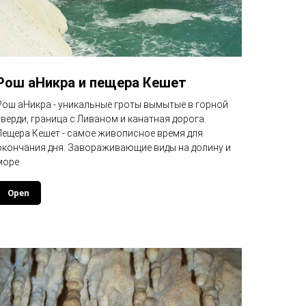
Рош аНикра и пещера Кешет
Рош аНикра - уникальные гроты вымытые в горной
тверди, граница с Ливаном и канатная дорога.
Пещера Кешет - самое живописное время для
окончания дня. Завораживающие виды на долину и
море.
Open