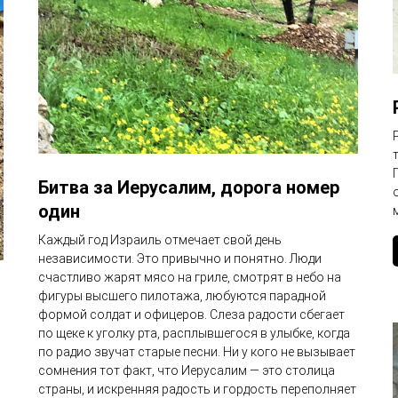
Битва за Иерусалим, дорога номер
один
Каждый год Израиль отмечает свой день
независимости. Это привычно и понятно. Люди
счастливо жарят мясо на гриле, смотрят в небо на
фигуры высшего пилотажа, любуются парадной
формой солдат и офицеров. Слеза радости сбегает
по щеке к уголку рта, расплывшегося в улыбке, когда
с
по радио звучат старые песни. Ни у кого не вызывает
сомнения тот факт, что Иерусалим — это столица
страны, и искренняя радость и гордость переполняет