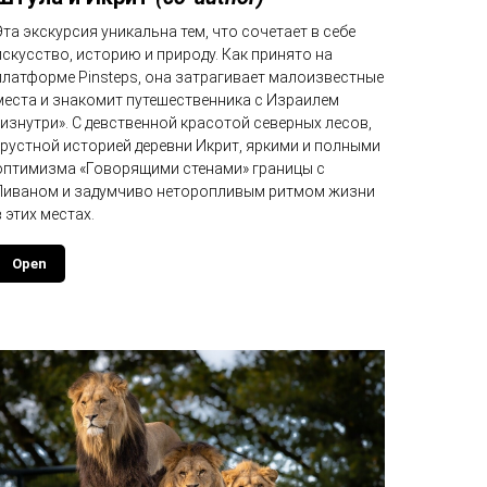
Эта экскурсия уникальна тем, что сочетает в себе
искусство, историю и природу. Как принято на
платформе Pinsteps, она затрагивает малоизвестные
места и знакомит путешественника с Израилем
«изнутри». С девственной красотой северных лесов,
грустной историей деревни Икрит, яркими и полными
оптимизма «Говорящими стенами» границы с
Ливаном и задумчиво неторопливым ритмом жизни
в этих местах.
Open