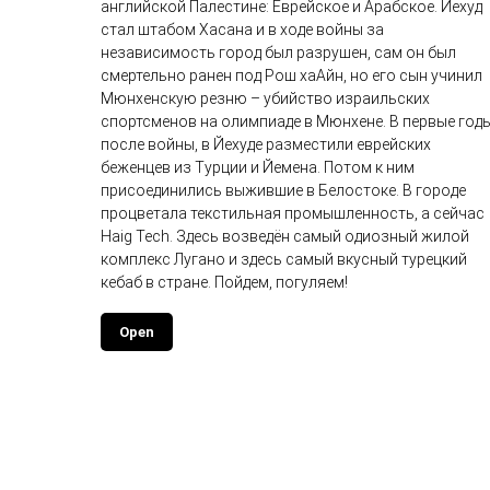
английской Палестине: Еврейское и Арабское. Йехуд
стал штабом Хасана и в ходе войны за
независимость город был разрушен, сам он был
смертельно ранен под Рош хаАйн, но его сын учинил
Мюнхенскую резню – убийство израильских
спортсменов на олимпиаде в Мюнхене. В первые год
после войны, в Йехуде разместили еврейских
беженцев из Турции и Йемена. Потом к ним
присоединились выжившие в Белостоке. В городе
процветала текстильная промышленность, а сейчас
Haig Tech. Здесь возведён самый одиозный жилой
комплекс Лугано и здесь самый вкусный турецкий
кебаб в стране. Пойдем, погуляем!
Open