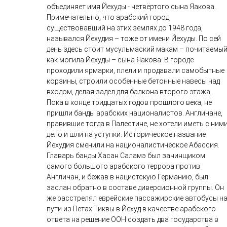
объединяет имя Йехуды - четвёртого сына Яакова.
Примечательно, что арабский город,
существовавший на этих землях до 1948 года,
назывался Йехудия – тоже от имени Йехуды. По сей
день здесь стоит мусульмаский макам – почитаемы
как могила Йехуды – сына Яакова. В городе
проходили ярмарки, плели и продавали самобытные
корзины, строили особенные бетонные навесы над
входом, делая задел для балкона второго этажа.
Пока в конце тридцатых годов прошлого века, не
пришли банды арабских националистов. Англичане,
правившие тогда в Палестине, не хотели иметь с ним
дело и шли на уступки. Историческое название
Йехудия сменили на националистическое Абассия.
Главарь банды Хасан Саламэ был зачинщиком
самого большого арабского террора против
Англичан, и бежав в нацистскую Германию, был
заслан обратно в составе диверсионной группы. Он
же расстрелял еврейские пассажирские автобусы н
пути из Петах Тиквы в Йехуд в качестве арабского
ответа на решение ООН создать два государства в