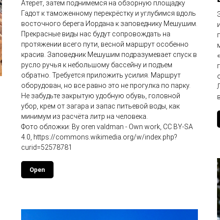
Атерет, затем поднимемся на обзорную площадку
Гадот к таможенному перекрёстку и углубимся вдоль
восточного берега Иордана к заповеднику Мешушим.
Прекрасные виды нас будут сопровождать на
протяжении всего пути, весной маршрут особенно
красив. Заповедник Мешушим подразумевает спуск в
русло ручья к небольшому бассейну и подъем
обратно. Требуется приложить усилия. Маршрут
оборудован, но все равно это не прогулка по парку.
Не забудьте закрытую удобную обувь, головной
убор, крем от загара и запас питьевой воды, как
минимум из расчёта литр на человека.
Фото обложки: By oren valdman - Own work, CC BY-SA
4.0, https://commons.wikimedia.org/w/index.php?
curid=52578781
и
Open