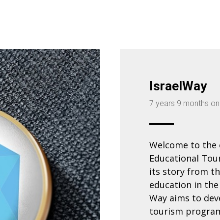
IsraelWay
7 years 9 months on
Welcome to the o
Educational Tou
its story from t
education in the 
Way aims to dev
tourism programs