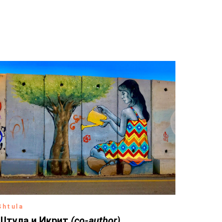
Shtula
Штула и Икрит
(co-author)