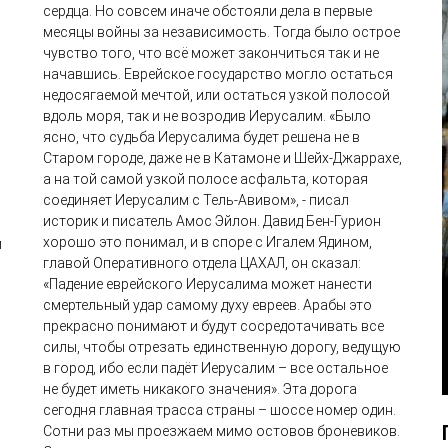
сердца. Но совсем иначе обстояли дела в первые
месяцы войны за независимость. Тогда было острое
чувство того, что всё может закончиться так и не
начавшись. Еврейское государство могло остаться
недосягаемой мечтой, или остаться узкой полосой
й
вдоль моря, так и не возродив Иерусалим. «Было
ясно, что судьба Иерусалима будет решена не в
Старом городе, даже не в Катамоне и Шейх-Джаррахе,
а на той самой узкой полосе асфальта, которая
соединяет Иерусалим с Тель-Авивом», - писал
историк и писатель Амос Эйлон. Давид Бен-Гурион
хорошо это понимал, и в споре с Игалем Ядином,
и
главой Оперативного отдела ЦАХАЛ, он сказал:
«Падение еврейского Иерусалима может нанести
смертельный удар самому духу евреев. Арабы это
прекрасно понимают и будут сосредотачивать все
силы, чтобы отрезать единственную дорогу, ведущую
в город, ибо если падёт Иерусалим – все остальное
не будет иметь никакого значения». Эта дорога
а
сегодня главная трасса страны – шоссе номер один.
Сотни раз мы проезжаем мимо остовов броневиков.