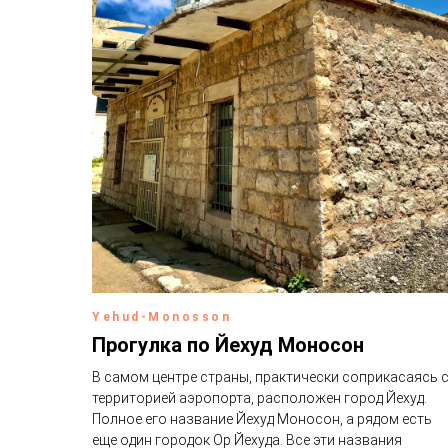
Yehud-Monosson
Прогулка по Йехуд Моносон
В самом центре страны, практически соприкасаясь 
территорией аэропорта, расположен город Йехуд.
Полное его название Йехуд Моносон, а рядом есть
еще один городок Ор Йехуда. Все эти названия